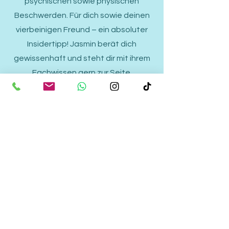
psychischen sowie physischen
Beschwerden. Für dich sowie deinen
vierbeinigen Freund – ein absoluter
Insidertipp! Jasmin berät dich
gewissenhaft und steht dir mit ihrem
Fachwissen gern zur Seite.
MAURITIUSHOF
NATURAKADEMIE MNA