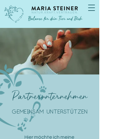
Partnerunternehmen
Ü
GEMEINSAM UNTERST
TZEN
Hier möchte ich meine